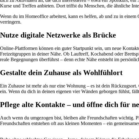
dich zu Aktivitäten an, die dich interessieren – etwa ein Sportkurs, ei
Kurse und Treffen anbieten. Dort triffst du Menschen, die ähnliche Inte
Wenn du im Homeoffice arbeitest, kann es helfen, ab und zu in einem
verringern.
Nutze digitale Netzwerke als Brücke
Online-Plattformen können ein guter Startpunkt sein, um neue Kontak
Freizeitgruppen in deiner Nähe. Ob Lauftreff, Kochabend oder Brettspie
reale Begegnungen überführst – denn echte Nähe entsteht im persönli
Gestalte dein Zuhause als Wohlfühlort
Ein Zuhause ist mehr als nur eine Wohnung – es ist dein Rückzugsort. 
ein. Wenn du dich in deinen eigenen vier Wänden geborgen fühlst, fäll
Pflege alte Kontakte – und öffne dich für n
Auch wenn du umgezogen bist, bleiben alte Freundschaften wichtig. Pl
Freundschaften entstehen oft aus kleinen Momenten – ein gemeinsame