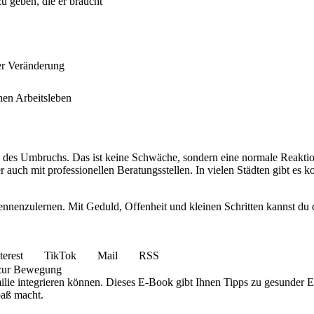
u geben, die er braucht
er Veränderung
hen Arbeitsleben
n des Umbruchs. Das ist keine Schwäche, sondern eine normale Reaktio
auch mit professionellen Beratungsstellen. In vielen Städten gibt es k
ennenzulernen. Mit Geduld, Offenheit und kleinen Schritten kannst du 
terest
TikTok
Mail
RSS
 zur Bewegung
ilie integrieren können. Dieses E-Book gibt Ihnen Tipps zu gesunder
paß macht.