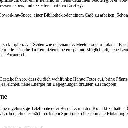
n Sprachkurs oder ein Ehrenamt. In vielen deutschen Städten gibt es Vol
ressen haben, und das erleichtert den Einstieg.
 Coworking-Space, einer Bibliothek oder einem Café zu arbeiten. Scho
te zu knüpfen. Auf Seiten wie nebenan.de, Meetup oder in lokalen Fac
lrunde – solche Treffen bieten eine entspannte Möglichkeit, neue Leute
chen Austausch.
Gestalte ihn so, dass du dich wohlfühlst: Hänge Fotos auf, bring Pflan
t es leichter, neue Energie für Begegnungen draußen zu schöpfen.
eue
ane regelmäßige Telefonate oder Besuche, um den Kontakt zu halten. Gl
s Lachen, ein Gespräch nach dem Sport oder eine spontane Einladung 