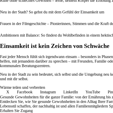
Ruhe ohne schlechtes Gewissen – lerne, deinem Körper die Erholung z
Neu in der Stadt? So gehst du mit dem Gefühl der Einsamkeit um
Frauen in der Filmgeschichte – Pionierinnen, Stimmen und die Kraft d
Ambitionen mit Balance: So findest du Wohlbefinden in einem hektisc
Einsamkeit ist kein Zeichen von Schwäche
Fast jeder Mensch fühlt sich irgendwann einsam – besonders in Phase
helfen, mit jemandem darüber zu sprechen – mit Freunden, Familie oder 
kommunalen Beratungszentren.
Neu in der Stadt zu sein bedeutet, sich selbst und die Umgebung neu k
und mit dir selbst.
Wärme teilen und verbreiten
X
Facebook
Instagram
LinkedIn
YouTube
Pin
Gesunde Gewohnheiten für die ganze Familie: von der Ernährung bis
Entdecken Sie, wie Sie gesunde Gewohnheiten in den Alltag Ihrer Fam
Lebensstil schaffen, der nachhaltig ist und allen Familienmitgliedern S
Erhalten Sie Zugang