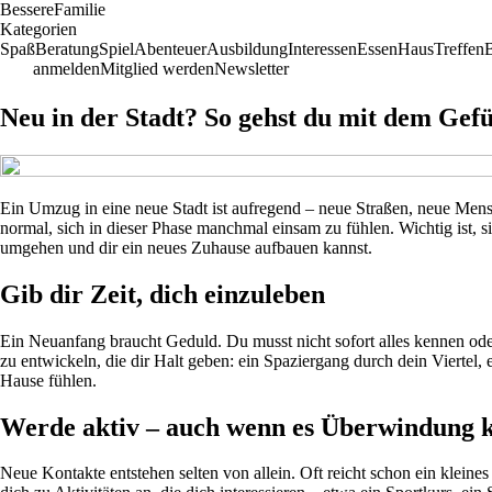
Bessere
Familie
Kategorien
Spaß
Beratung
Spiel
Abenteuer
Ausbildung
Interessen
Essen
Haus
Treffen
anmelden
Mitglied werden
Newsletter
Neu in der Stadt? So gehst du mit dem Gef
Ein Umzug in eine neue Stadt ist aufregend – neue Straßen, neue Mensche
normal, sich in dieser Phase manchmal einsam zu fühlen. Wichtig ist, 
umgehen und dir ein neues Zuhause aufbauen kannst.
Gib dir Zeit, dich einzuleben
Ein Neuanfang braucht Geduld. Du musst nicht sofort alles kennen ode
zu entwickeln, die dir Halt geben: ein Spaziergang durch dein Viertel
Hause fühlen.
Werde aktiv – auch wenn es Überwindung k
Neue Kontakte entstehen selten von allein. Oft reicht schon ein kle