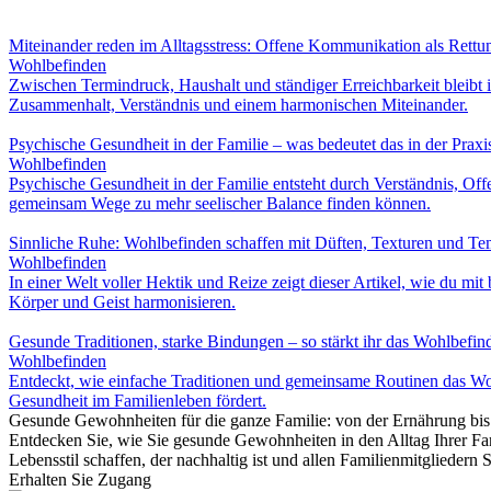
Miteinander reden im Alltagsstress: Offene Kommunikation als Rettun
Wohlbefinden
Zwischen Termindruck, Haushalt und ständiger Erreichbarkeit bleibt 
Zusammenhalt, Verständnis und einem harmonischen Miteinander.
Psychische Gesundheit in der Familie – was bedeutet das in der Praxi
Wohlbefinden
Psychische Gesundheit in der Familie entsteht durch Verständnis, Of
gemeinsam Wege zu mehr seelischer Balance finden können.
Sinnliche Ruhe: Wohlbefinden schaffen mit Düften, Texturen und Te
Wohlbefinden
In einer Welt voller Hektik und Reize zeigt dieser Artikel, wie du 
Körper und Geist harmonisieren.
Gesunde Traditionen, starke Bindungen – so stärkt ihr das Wohlbefin
Wohlbefinden
Entdeckt, wie einfache Traditionen und gemeinsame Routinen das Woh
Gesundheit im Familienleben fördert.
Gesunde Gewohnheiten für die ganze Familie: von der Ernährung bi
Entdecken Sie, wie Sie gesunde Gewohnheiten in den Alltag Ihrer Fa
Lebensstil schaffen, der nachhaltig ist und allen Familienmitgliedern
Erhalten Sie Zugang