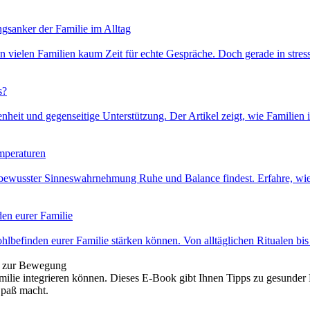
gsanker der Familie im Alltag
in vielen Familien kaum Zeit für echte Gespräche. Doch gerade in stres
s?
fenheit und gegenseitige Unterstützung. Der Artikel zeigt, wie Famili
mperaturen
mit bewusster Sinneswahrnehmung Ruhe und Balance findest. Erfahre, wi
den eurer Familie
lbefinden eurer Familie stärken können. Von alltäglichen Ritualen bi
s zur Bewegung
milie integrieren können. Dieses E-Book gibt Ihnen Tipps zu gesunde
 Spaß macht.