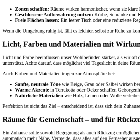
Zonen schaffen:
Räume wirken harmonischer, wenn sie klare F
Geschlossene Aufbewahrung nutzen:
Körbe, Schränke und K
Freie Flächen lassen:
Ein leerer Tisch oder eine reduzierte R
Wenn die Umgebung ruhig ist, fällt es leichter, selbst zur Ruhe zu k
Licht, Farben und Materialien mit Wirku
Licht und Farbe beeinflussen unser Wohlbefinden stärker, als wir o
unterstützt. Achte darauf, dass möglichst viel Tageslicht in deine Rä
Auch Farben und Materialien tragen zur Atmosphäre bei:
Sanfte, neutrale Töne
wie Beige, Grau oder Salbei wirken be
Warme Akzente
in Terrakotta oder Ocker schaffen Geborgenhe
Natürliche Materialien
wie Holz, Leinen oder Wolle verleih
Perfektion ist nicht das Ziel – entscheidend ist, dass sich dein Zuhau
Räume für Gemeinschaft – und für Rückz
Ein Zuhause sollte sowohl Begegnung als auch Rückzug ermöglichen.
automatisch mehr Nähe. Vermeide, dass alles auf den Fernseher ausge