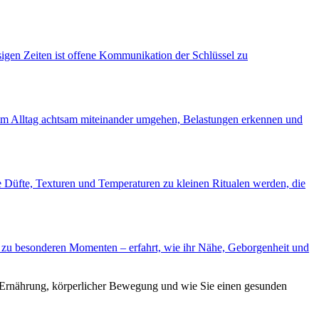
sigen Zeiten ist offene Kommunikation der Schlüssel zu
en im Alltag achtsam miteinander umgehen, Belastungen erkennen und
e Düfte, Texturen und Temperaturen zu kleinen Ritualen werden, die
s zu besonderen Momenten – erfahrt, wie ihr Nähe, Geborgenheit und
r Ernährung, körperlicher Bewegung und wie Sie einen gesunden