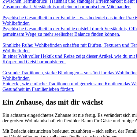
Zwischen Termindruck, Haushalt und ständiger Erreichbarkeit bleibt 
Zusammenhalt, Verständnis und einem harmonischen Miteinander.
Psychische Gesundheit in der Familie – was bedeutet das in der Praxi
Wohlbefinden
Psychische Gesundheit in der Familie entsteht durch Verständnis, Of
gemeinsam Wege zu mehr seelischer Balance finden können.
Sinnliche Ruhe: Wohlbefinden schaffen mit Düften, Texturen und Te
Wohlbefinden
In einer Welt voller Hektik und Reize zeigt dieser Artikel, wie du 
Körper und Geist harmonisieren.
Gesunde Traditionen, starke Bindungen – so stärkt ihr das Wohlbefin
Wohlbefinden
Entdeckt, wie einfache Traditionen und gemeinsame Routinen das Woh
Gesundheit im Familienleben fördert.
Ein Zuhause, das mit dir wächst
Ein achtsam eingerichtetes Zuhause ist nie fertig. Es verändert sic
der großen Wohnlandschaft ein flexibler Raum für Gäste und ruhige 
Mit Bedacht einzurichten bedeutet, zuzuhören – sich selbst, der F
und Wohlbefinden ganz selbstverständlich wachsen können.