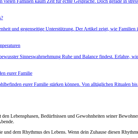
in vielen Familien kaum Zeit für echte Gespräche. Doch gerade in stres
s?
fenheit und gegenseitige Unterstützung. Der Artikel zeigt, wie Famili
mperaturen
mit bewusster Sinneswahrnehmung Ruhe und Balance findest. Erfahre, wi
den eurer Familie
lbefinden eurer Familie stärken können. Von alltäglichen Ritualen bi
h mit den Lebensphasen, Bedürfnissen und Gewohnheiten seiner Bewohne
Abende.
amilie und dem Rhythmus des Lebens. Wenn dein Zuhause diesen Rhythmu