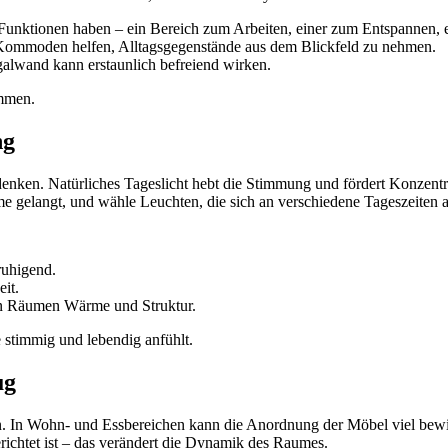
unktionen haben – ein Bereich zum Arbeiten, einer zum Entspannen, 
ommoden helfen, Alltagsgegenstände aus dem Blickfeld zu nehmen.
egalwand kann erstaunlich befreiend wirken.
ommen.
ng
ft denken. Natürliches Tageslicht hebt die Stimmung und fördert Konz
ume gelangt, und wähle Leuchten, die sich an verschiedene Tageszeiten 
ruhigend.
it.
en Räumen Wärme und Struktur.
se stimmig und lebendig anfühlt.
ug
 In Wohn- und Essbereichen kann die Anordnung der Möbel viel bewir
richtet ist – das verändert die Dynamik des Raumes.