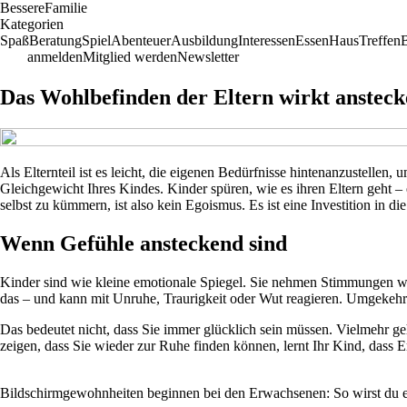
Bessere
Familie
Kategorien
Spaß
Beratung
Spiel
Abenteuer
Ausbildung
Interessen
Essen
Haus
Treffen
anmelden
Mitglied werden
Newsletter
Das Wohlbefinden der Eltern wirkt anstecke
Als Elternteil ist es leicht, die eigenen Bedürfnisse hintenanzustelle
Gleichgewicht Ihres Kindes. Kinder spüren, wie es ihren Eltern geht 
selbst zu kümmern, ist also kein Egoismus. Es ist eine Investition in 
Wenn Gefühle ansteckend sind
Kinder sind wie kleine emotionale Spiegel. Sie nehmen Stimmungen wahr
das – und kann mit Unruhe, Traurigkeit oder Wut reagieren. Umgekehrt 
Das bedeutet nicht, dass Sie immer glücklich sein müssen. Vielmehr g
zeigen, dass Sie wieder zur Ruhe finden können, lernt Ihr Kind, dass 
Bildschirmgewohnheiten beginnen bei den Erwachsenen: So wirst du ein